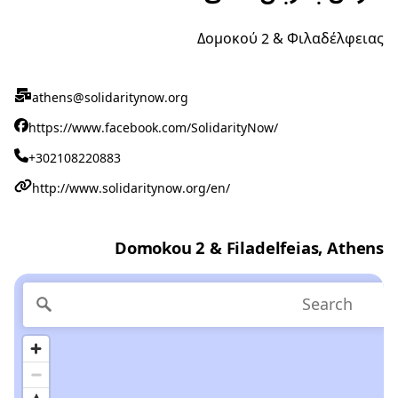
Δομοκού 2 & Φιλαδέλφειας
athens@solidaritynow.org
https://www.facebook.com/SolidarityNow/
+302108220883
http://www.solidaritynow.org/en/
Domokou 2 & Filadelfeias, Athens