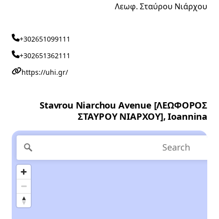
Λεωφ. Σταύρου Νιάρχου
+302651099111
+302651362111
https://uhi.gr/
Stavrou Niarchou Avenue [ΛΕΩΦΟΡΟΣ
ΣΤΑΥΡΟΥ ΝΙΑΡΧΟΥ], Ioannina