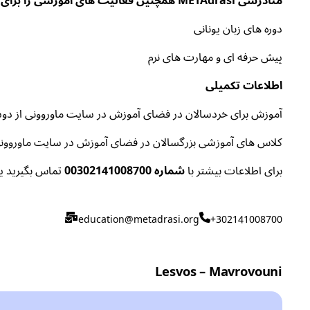
متادرسی METAdrasi همچنین فعالیت های آموزشی را برای بزرگسالان ارائه می دهد که عبارتند از:
دوره های زبان یونانی
پیش حرفه ای و مهارت های نرم
اطلاعات تکمیلی
آموزش برای خردسالان در فضای آموزش در سایت ماوروونی از دوشنبه تا جمعه از ساعت 
کلاس های آموزشی بزرگسالان در فضای آموزش در سایت ماوروونی از دوشنبه تا جمع
برای اطلاعات بیشتر با
شماره 00302141008700
تماس بگیرید یا
education@metadrasi.org
+302141008700
Lesvos – Mavrovouni