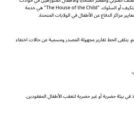
إهمال والعنف المنزلي والقصر الضحايا والأطفال المتورطين في حوادث
التنمر والأطفال الذين تعرضوا مؤخرًا أو في الماضي تعرضت لتجارب نفسية - صدمات حادة ومعاناة ناجمة عن مشاكل في الصحة العقلية أو التكيف أو السلوك. "The House of the Child" هي خدمة
ير مراكز الدفاع عن الأطفال في الولايات المتحدة.
وفر دعمًا مجانيًا للأطفال المفقودين وعائلاتهم. يتلقى الخط تقارير مجهولة المصدر ومسمية عن حالات اختفاء
 في بيئة حضرية أو غير حضرية لتعقب الأطفال المفقودين.