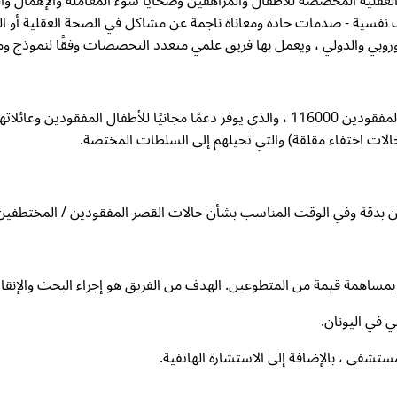
ديم خدمات الصحة العقلية المخصصة للأطفال والمراهقين وضحايا سوء المعاملة وال
وبي والدولي ، ويعمل بها فريق علمي متعدد التخصصات وفقًا لنموذج ومعاي
يدير "The Smile of the Child" الخط الساخن الأوروبي للأطفال المفقودين 116000 ، والذي ي
الات اختفاء مقلقة) والتي تحيلهم إلى السلطات المختصة.
ساهمة قيمة من المتطوعين. الهدف من الفريق هو إجراء البحث والإنقاذ