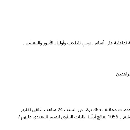
ة تفاعلية على أساس يومي للطلاب وأولياء الأمور والمعلمين
يعمل "The Smile of the Child" على الخط 1056. فريق من الأخصائيين الاجتماعيين وعلماء النفس وعلماء الاجتماع ، طاقم الخط ، يقدم خدمات مجانية ، 365 يومًا في السنة ، 24 ساعة ، يتلقى تقارير
مجهولة ومسمية للأطفال ، ينشط آلية التدخل المباشر والإجراءات اللازمة لرعاية الأطفال الذين تعرضوا لسوء المعاملة والموجودين في المستشفى. 1056 يعالج أيضًا طلبات المأوى للقصر المعتدى عليهم /