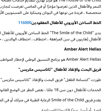
The House of the Child هو مركز نهاري لتق
متخصصة ، فريدة من نوعها في اليونان ومبتكرة على المستويين الأور
الخط الساخن الأوروبي للأطفال المفقودين
116000
الأطفال (هاربون في سن المراهقة ، اختطاف ، اختطاف الوالدين ، ح
Amber Alert Hellas
Amber Alert Hellas هو برنامج التنسيق الوطني لإخطار المواطنين بدقة وفي الوقت المناسب بشأن حالات القصر المفقودين / المختطفين.
فريق البحث والإنقاذ للأطفال "ثاناسيس مكريس"
طورت "ابتسامة الطفل" فريق البحث والإنقاذ "ثاناسيس مكريس" بم
الخدمات للأطفال دون سن 18 عامًا ، بغض النظر عن الوضع القانوني في اليونان.
يقدم فريق Smile of the Child الرعاية الطبية في منزلك أو في المستشفى ، بالإضافة إلى الاستشارة الهاتفية.
اتصل أو أرسل بريدًا إلكترونيًا للمساعدة