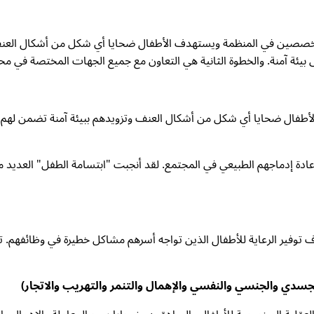
تخصصين في المنظمة ويستهدف الأطفال ضحايا أي شكل من أشكال العنف
 بيئة آمنة. والخطوة الثانية هي التعاون مع جميع الجهات المختصة في م
ء البلاد بهدف حماية الأطفال ضحايا أي شكل من أشكال العنف وتزويدهم ببيئة آمنة
 إدماجهم الطبيعي في المجتمع. لقد أنجبت "ابتسامة الطفل" العديد من ا
The Smile of the Chil" عمل "Daycare Homes" بهدف توفير الرعاية للأطفال الذين تواجه أسرهم م
الجسدي والجنسي والنفسي والإهمال والتنمر والتهريب والاتجار)