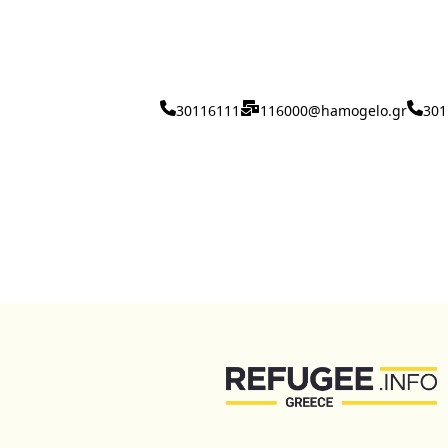
30116111
116000@hamogelo.gr
301