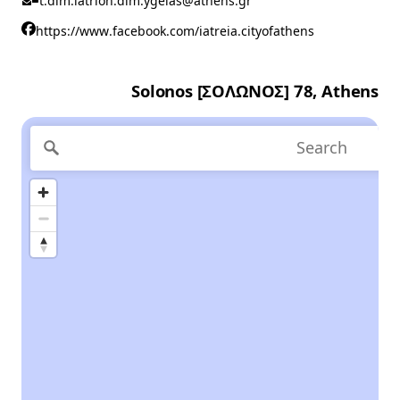
t.dim.iatrion.dim.ygeias@athens.gr
https://www.facebook.com/iatreia.cityofathens
Solonos [ΣΟΛΩΝΟΣ] 78, Athens