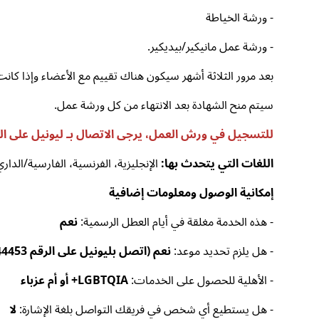
- ورشة الخياطة
- ورشة عمل مانيكير/بيديكير.
بعد مرور الثلاثة أشهر سيكون هناك تقييم مع الأعضاء وإذا كانت
سيتم منح الشهادة بعد الانتهاء من كل ورشة عمل.
للتسجيل في ورش العمل، يرجى الاتصال بـ ليونيل على الرقم 6980544453
اللغات التي يتحدث بها:
الإنجليزية، الفرنسية، الفارسية/الداري
إمكانية الوصول ومعلومات إضافية
- هذه الخدمة مغلقة في أيام العطل الرسمية:
نعم
- هل يلزم تحديد موعد:
نعم (اتصل بليونيل على الرقم 00306980544453 أو تفضل بزيارة مكاتبنا)
- الأهلية للحصول على الخدمات:
LGBTQIA+ أو أم عزباء
- هل يستطيع أي شخص في فريقك التواصل بلغة الإشارة:
لا