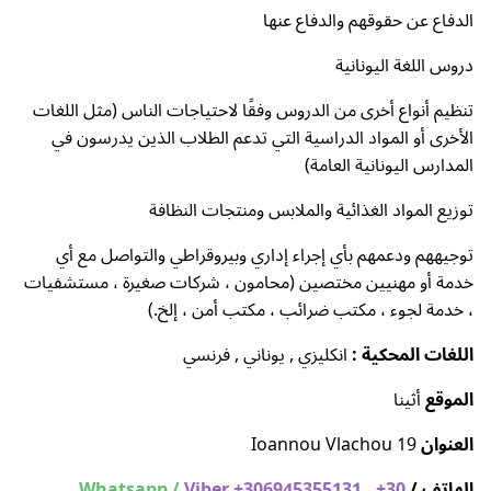
الدفاع عن حقوقهم والدفاع عنها
دروس اللغة اليونانية
تنظيم أنواع أخرى من الدروس وفقًا لاحتياجات الناس (مثل اللغات
الأخرى أو المواد الدراسية التي تدعم الطلاب الذين يدرسون في
المدارس اليونانية العامة)
توزيع المواد الغذائية والملابس ومنتجات النظافة
توجيههم ودعمهم بأي إجراء إداري وبيروقراطي والتواصل مع أي
خدمة أو مهنيين مختصين (محامون ، شركات صغيرة ، مستشفيات
، خدمة لجوء ، مكتب ضرائب ، مكتب أمن ، إلخ.)
اللغات المحكية :
انكليزي , يوناني , فرنسي
الموقع
أثينا
العنوان
Ioannou Vlachou 19
الهاتف /
Viber +306945355131 ، +30
Whatsapp /