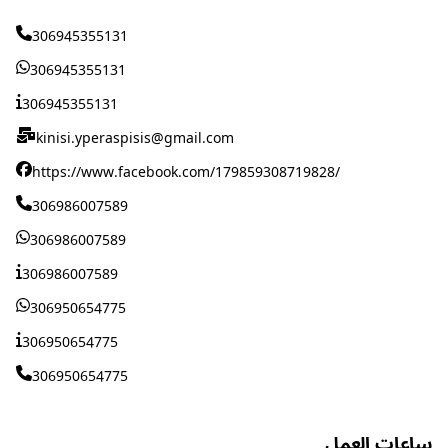
306945355131
306945355131
306945355131
kinisi.yperaspisis@gmail.com
https://www.facebook.com/179859308719828/
306986007589
306986007589
306986007589
306950654775
306950654775
306950654775
ساعات العمل