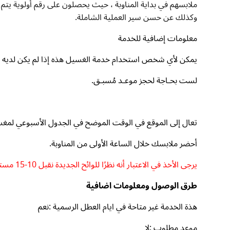
ملابسهم في بداية المناوبة ، حيث يحصلون على رقم أولوية يتم
وكذلك عن حسن سير العملية الشاملة.
معلومات إضافية للخدمة
يمكن لأي شخص استخدام خدمة الغسيل هذه إذا لم يكن لديه إم
لست بحـاجة لحجز موعـد مُسبـق.
تعال إلى الموقع في الوقت الموضح في الجدول الأسبوعي لمغسلة : http://ithacala Laundry.gr/#action
أحضر ملابسك خلال الساعة الأولى من المناوبة.
يرجى الأخذ في الاعتبار أنه نظرًا للوائح الجديدة نقبل 10-15 مستفيدًا في كل وردية
طرق الوصول ومعلومات اضافية
هذة الخدمة غير متاحة في ايام العطل الرسمية :نعم
موعد مطلوب :لا