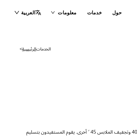
حول
خدمات
معلومات
العربية
الخدمات
الرئيسية
>
تتكون وحدتنا المتنقلة من غسالتين ومجففتين ، بينما يتم توفير الماء والكهرباء مجانًا من قبل المنظمات الشريكة. كل غسلة تدوم حوالي 40 وتجفيف الملابس 45 ′ أخرى. يقوم المستفيدون بتسليم