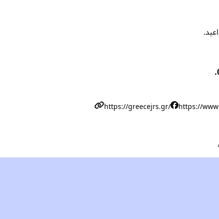
اعيد.
https://greecejrs.gr/
https://www