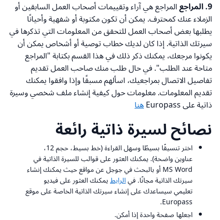
9. المراجع
المراجع هي آراء وتقييمات أصحاب العمل السابقين أو
الزملاء عنك كمحترف. يمكن أن تكون مكتوبة أو شفهية وأحيانًا
يطلبها بعض أصحاب العمل للتحقق من المعلومات التي تذكرها في
سيرتك الذاتية. إذا كان لديك خطاب توصية أو أشخاص يمكن أن
يكونوا مرجعك، يمكنك ذكر ذلك في هذا القسم بكتابة "المراجع
متاحة عند الطلب". في حال طلب منك صاحب العمل تقديم
تفاصيل الاتصال بمراجعيك، اسألهم مسبقًا وإذا وافقوا يمكنك
تقديم المعلومات. معلومات حول كيفية إنشاء ملف شخصي وسيرة
ذاتية على Europass
هنا
نصائح لسيرة ذاتية رائعة
اختر تنسيقًا بسيطًا وسهل القراءة (خط بسيط، حجم 12،
عناوين واضحة). يمكنك العثور على قوالب للسيرة الذاتية في
MS Word أو بالبحث في جوجل عن مواقع حيث يمكنك إنشاء
سيرتك الذاتية مجانًا. في
الرابط
يمكنك العثور على فيديو
تعليمي سيساعدك على إنشاء سيرتك الذاتية الخاصة على موقع
Europass.
اجعلها صفحة واحدة إذا أمكن.