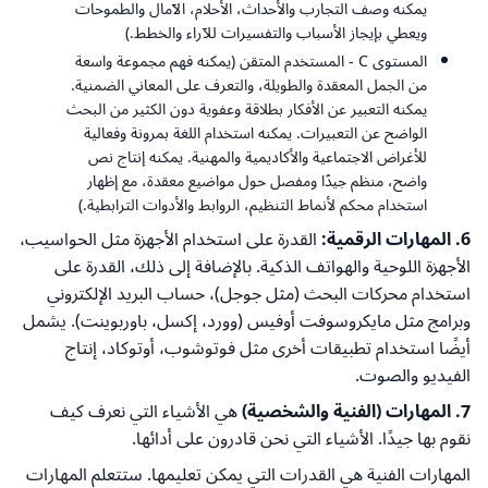
يمكنه وصف التجارب والأحداث، الأحلام، الآمال والطموحات
ويعطي بإيجاز الأسباب والتفسيرات للآراء والخطط.)
المستوى C - المستخدم المتقن (يمكنه فهم مجموعة واسعة
من الجمل المعقدة والطويلة، والتعرف على المعاني الضمنية.
يمكنه التعبير عن الأفكار بطلاقة وعفوية دون الكثير من البحث
الواضح عن التعبيرات. يمكنه استخدام اللغة بمرونة وفعالية
للأغراض الاجتماعية والأكاديمية والمهنية. يمكنه إنتاج نص
واضح، منظم جيدًا ومفصل حول مواضيع معقدة، مع إظهار
استخدام محكم لأنماط التنظيم، الروابط والأدوات الترابطية.)
6. المهارات الرقمية:
القدرة على استخدام الأجهزة مثل الحواسيب،
الأجهزة اللوحية والهواتف الذكية. بالإضافة إلى ذلك، القدرة على
استخدام محركات البحث (مثل جوجل)، حساب البريد الإلكتروني
وبرامج مثل مايكروسوفت أوفيس (وورد، إكسل، باوربوينت). يشمل
أيضًا استخدام تطبيقات أخرى مثل فوتوشوب، أوتوكاد، إنتاج
الفيديو والصوت.
7. المهارات (الفنية والشخصية)
هي الأشياء التي نعرف كيف
نقوم بها جيدًا. الأشياء التي نحن قادرون على أدائها.
المهارات الفنية هي القدرات التي يمكن تعليمها. ستتعلم المهارات