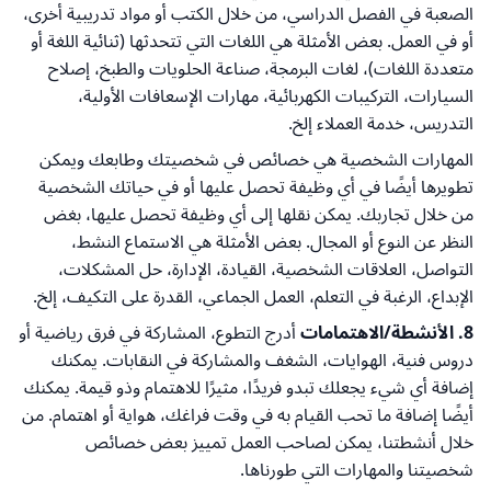
الصعبة في الفصل الدراسي، من خلال الكتب أو مواد تدريبية أخرى،
أو في العمل. بعض الأمثلة هي اللغات التي تتحدثها (ثنائية اللغة أو
متعددة اللغات)، لغات البرمجة، صناعة الحلويات والطبخ، إصلاح
السيارات، التركيبات الكهربائية، مهارات الإسعافات الأولية،
التدريس، خدمة العملاء إلخ.
المهارات الشخصية هي خصائص في شخصيتك وطابعك ويمكن
تطويرها أيضًا في أي وظيفة تحصل عليها أو في حياتك الشخصية
من خلال تجاربك. يمكن نقلها إلى أي وظيفة تحصل عليها، بغض
النظر عن النوع أو المجال. بعض الأمثلة هي الاستماع النشط،
التواصل، العلاقات الشخصية، القيادة، الإدارة، حل المشكلات،
الإبداع، الرغبة في التعلم، العمل الجماعي، القدرة على التكيف، إلخ.
8. الأنشطة/الاهتمامات
أدرج التطوع، المشاركة في فرق رياضية أو
دروس فنية، الهوايات، الشغف والمشاركة في النقابات. يمكنك
إضافة أي شيء يجعلك تبدو فريدًا، مثيرًا للاهتمام وذو قيمة. يمكنك
أيضًا إضافة ما تحب القيام به في وقت فراغك، هواية أو اهتمام. من
خلال أنشطتنا، يمكن لصاحب العمل تمييز بعض خصائص
شخصيتنا والمهارات التي طورناها.