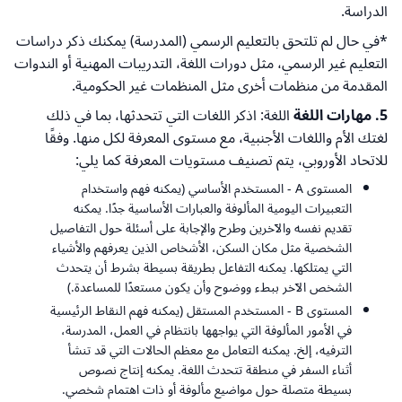
الدراسة.
*في حال لم تلتحق بالتعليم الرسمي (المدرسة) يمكنك ذكر دراسات
التعليم غير الرسمي، مثل دورات اللغة، التدريبات المهنية أو الندوات
المقدمة من منظمات أخرى مثل المنظمات غير الحكومية.
5. مهارات اللغة
اللغة: اذكر اللغات التي تتحدثها، بما في ذلك
لغتك الأم واللغات الأجنبية، مع مستوى المعرفة لكل منها. وفقًا
للاتحاد الأوروبي، يتم تصنيف مستويات المعرفة كما يلي:
المستوى A - المستخدم الأساسي (يمكنه فهم واستخدام
التعبيرات اليومية المألوفة والعبارات الأساسية جدًا. يمكنه
تقديم نفسه والآخرين وطرح والإجابة على أسئلة حول التفاصيل
الشخصية مثل مكان السكن، الأشخاص الذين يعرفهم والأشياء
التي يمتلكها. يمكنه التفاعل بطريقة بسيطة بشرط أن يتحدث
الشخص الآخر ببطء ووضوح وأن يكون مستعدًا للمساعدة.)
المستوى B - المستخدم المستقل (يمكنه فهم النقاط الرئيسية
في الأمور المألوفة التي يواجهها بانتظام في العمل، المدرسة،
الترفيه، إلخ. يمكنه التعامل مع معظم الحالات التي قد تنشأ
أثناء السفر في منطقة تتحدث اللغة. يمكنه إنتاج نصوص
بسيطة متصلة حول مواضيع مألوفة أو ذات اهتمام شخصي.