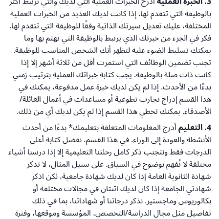
3. الخبرة العملية
أدرج الخبرات العملية التي لديك والتي ترتبط أكثر
بالوظيفة التي تتقدم لها. إذا كانت لديك العديد من الخبرات العملية
المختلفة، عليك تعديل سيرتك الذاتية وفقًا للوظيفة التي تتقدم لها.
فكر في الجزء من خبرتك الذي يرتبط بالوظيفة التي تهتم بها وما
يمكنك تسليط الضوء عليه لتظهر أنك الشخص المناسب للوظيفة.
تجنب تضمين الوظائف التي استمرت أقل من ثلاثة أشهر إلا إذا
كانت ذات صلة بالوظيفة. يجب كتابة خبراتك العملية بترتيب زمني
بدءًا من الأحدث. إذا لم يكن لديك خبرة عمل مدفوعة، يمكنك في
هذا القسم إدراج تجارب تطوعية أو مساعدات في أعمال العائلة/
الأصدقاء. يمكنك تخطي هذا القسم إذا لم يكن لديك أي من ذلك.
4. التعليم
أدرج المعلومات المتعلقة بتعليمك* بدءًا من أحدث
الأنشطة والعودة إلى الوراء. في هذا القسم، نفضل كتابة أعلى
الدرجات فقط ونتجنب ذكر كامل رحلتنا التعليمية إلا إذا درسنا أشياء
مختلفة لا تُفهم بوضوح في السياق. على سبيل المثال، لا تذكر
شهادة الثانوية العامة إذا كان لديك شهادة جامعية، لكن اذكر
شهادتي الجامعة إذا كان لديك اثنتان في مجالات مختلفة أو
بكالوريوس وماجستير. نذكر درجاتنا أو شهاداتنا، بما في ذلك
تفاصيل مثل مجال الدراسة/التخصص، المؤسسة وموقعها، وفترة