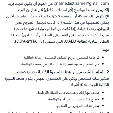
name.lastname@gmail.com). من المهم أن يكون لديك بريد
إلكتروني بسيط وواضح (أي اسمك الكامل) لأن عناوين البريد
الإلكتروني المضحكة أو المعقدة لا تترك انطباعًا جيدًا. تفاصيل أخرى
يمكن تضمينها في هذا القسم (إذا كانت لديك!): تصريح عمل
لليونان، رخصة قيادة (إذا كانت يونانية أو دولية)، شهادة صحية
سارية (إذا كنت ترغب في العمل في المطاعم أو الفنادق)، بطاقة
البطالة سارية (بطاقة OAED، التي تسمى الآن DIPA-ΔΥΠΑ).
مهم!
لا حاجة لتضمين: تاريخ الميلاد، الجنسية، الحالة العائلية
قم بتضمين صورة فقط إذا طُلب ذلك في وصف الوظيفة!
2. الملف الشخصي أو هدف السيرة الذاتية
تخيلها كملخص
صغير عنك كشخص ولكن على المستوى المهني. يقوم هدف السيرة
الذاتية الجيد بثلاثة أشياء:
يصف مهاراتك وتعليمك ذات الصلة بالوظيفة.
يشرح كيف ستساعد في أداء الوظيفة.
يذكر هدفك المهني من التقديم.