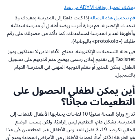
يمكنك تحميل بطاقة ADYM من هنا.
قم بتحميل هذه الرسالة
إذا كنت ذاهبًا إلى المدرسة بمفردك ولا
تتحدث الإنجليزية. قم بزيارة أقرب روضة أطفال أو مدرسة ابتدائية
وأظهرها لمدير المدرسة لمساعدتك. كما تأكد من حصولك على رقم
طلبك («protokolo» باليونانية).
في حالة التسجيلات الإلكترونية، يحتاج الآباء الذين لا يمتلكون رموز
Taxisnet إلى تقديم إعلان رسمي يوضح عدم قدرتهم على تسجيل
الطفل. يمكن للمدير أو معلم التوجيه المهني في المدرسة القيام
بالتسجيل.
أين يمكن لطفلي الحصول على
التطعيمات مجانًا؟
تدرج وزارة الصحة سنويًا 10 لقاحات يحتاجها الأطفال للذهاب إلى
المدرسة. بشكل عام، التطعيم ليس إلزاميًا، ولكن بسبب الوضع
الحالي لكوفيد-19، لا تقبل المدارس الأطفال غير المطعمين لأن هذا
هو الطريقة الأكثر أمانًا لحماية الأطفال من الأمراض المعدية ومنع أي