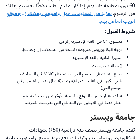
60 يورو لمعالجة طلباتهم. إذا كان مقدم الطلب لاجئًا ، فسيتم إعفاؤه
من الرسوم.
لمزيد من المعلومات حول برامجهم ، يمكنك زيارة موقع
الويب الخاص بهم.
شروط القبول:
مستوى C1 في اللغة الإنجليزية إلزامي
درجة البكالوريوس مترجمة (نسخة من السجلات إن وجدت).
السيرة الذاتية باللغة الإنجليزية.
2 خطابات توصية.
جميع الفئات في الجسم الحي ، باستثناء MNC في السياحة ،
والتي تكون في الغالب عبر الإنترنت (لا تزال بعض الفصول في
الجسم الحي).
هناك معيار خاص بالموقع بالنسبة للأوكرانيين ، حيث سيتم
النظر فقط في اللاجئين من المناطق التي تعرضت للحرب.
جامعة ويبستر
تقدم جامعة ويبستر نصف منح دراسية (50٪) لشهادات
البكالوريوس والماجستير وترتيبات دفع مرنة. جميع برامجهم مختلطة