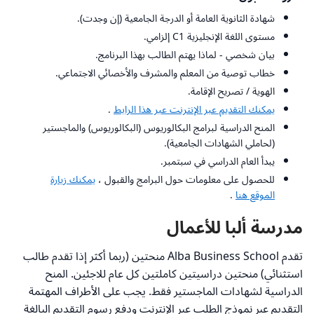
شهادة الثانوية العامة أو الدرجة الجامعية (إن وجدت).
مستوى اللغة الإنجليزية C1 إلزامي.
بيان شخصي - لماذا يهتم الطالب بهذا البرنامج.
خطاب توصية من المعلم والمشرف والأخصائي الاجتماعي.
الهوية / تصريح الإقامة.
يمكنك التقديم عبر الإنترنت عبر هذا الرابط
.
المنح الدراسية لبرامج البكالوريوس (البكالوريوس) والماجستير
(لحاملي الشهادات الجامعية).
يبدأ العام الدراسي في سبتمبر.
للحصول على معلومات حول البرامج والقبول ،
يمكنك زيارة
الموقع هنا
.
مدرسة ألبا للأعمال
تقدم Alba Business School منحتين (ربما أكثر إذا تقدم طالب
استثنائي) منحتين دراسيتين كاملتين كل عام للاجئين. المنح
الدراسية لشهادات الماجستير فقط. يجب على الأطراف المهتمة
التقديم عبر نموذج الطلب عبر الإنترنت ودفع رسوم التقديم البالغة