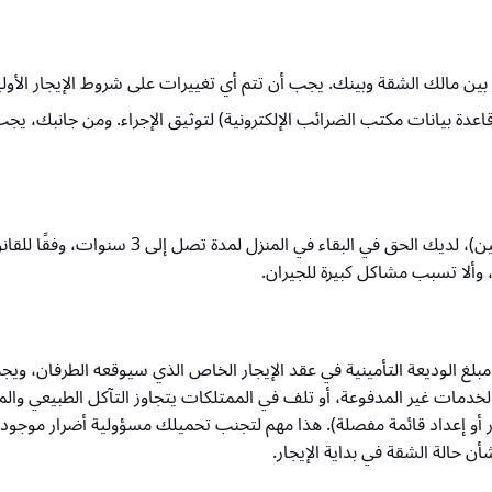
الك الشقة وبينك. يجب أن تتم أي تغييرات على شروط الإيجار الأولية ك
 توقيع العقد، يجب على المالك رفع العقد إلى موقع TAXISnet (قاعدة بيانات مكتب الضرائب الإلكترونية) 
بغض النظر عن مدة الإيجار المتفق عليها في الع
 وألا تسبب مشاكل كبيرة للجيران.
مبلغ الوديعة التأمينية في عقد الإيجار الخاص الذي سيوقعه الطرفان، ويج
 الخدمات غير المدفوعة، أو تلف في الممتلكات يتجاوز التآكل الطبيعي والم
أو إعداد قائمة مفصلة). هذا مهم لتجنب تحميلك مسؤولية أضرار موجودة م
ن حالة الشقة في بداية الإيجار.