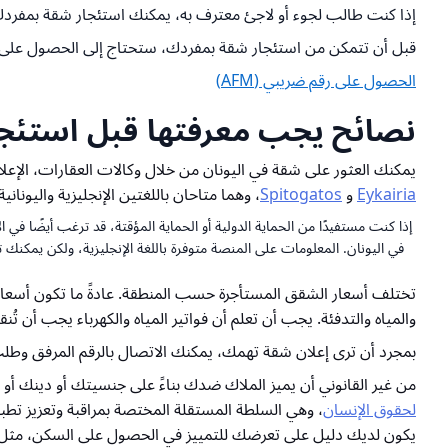
إذا كنت طالب لجوء أو لاجئ معترف به، يمكنك استئجار شقة بمفرد
قبل أن تتمكن من استئجار شقة بمفردك، ستحتاج إلى الحصول على رقم ضريبي يُسمى AFM (Α.Φ.Μ.) لإبرام عقد مع مالك الشقة. ي
الحصول على رقم ضريبي (AFM)
نصائح يجب معرفتها قبل استئجار
يمكنك العثور على شقة في اليونان من خلال وكالات العقارات، الإعلا
Eykairia
و
Spitogatos
، وهما
متاحان باللغتين الإنجليزية واليونانية
إذا كنت مستفيدًا من الحماية الدولية أو الحماية المؤقتة، قد ترغب أيضًا في ا
في اليونان. المعلومات على المنصة متوفرة باللغة الإنجليزية، ولكن يمكنك ت
تختلف أسعار الشقق المستأجرة حسب المنطقة. عادةً ما تكون أسعار الإ
والمياه والتدفئة. يجب أن تعلم أن فواتير المياه والكهرباء يجب أن تُن
بمجرد أن ترى إعلان شقة تهمك، يمكنك الاتصال بالرقم المرفق وطلب
من غير القانوني أن يميز الملاك ضدك بناءً على جنسيتك أو دينك أو
لحقوق الإنسان
، وهي السلطة المستقلة المختصة بمراقبة وتعزيز تطبيق
يكون لديك دليل على تعرضك للتمييز في الحصول على السكن، مثل أي