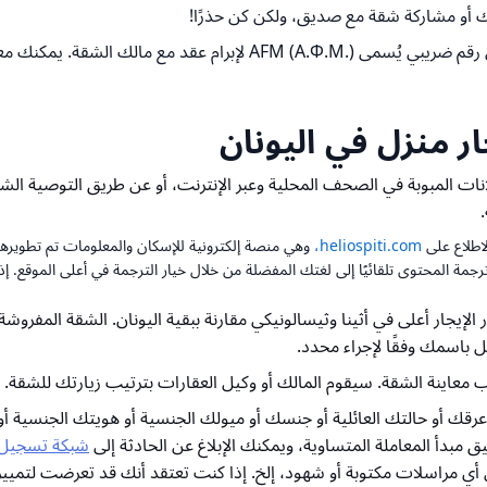
ك أو مشاركة شقة مع صديق، ولكن كن حذرًا!
مكنك معرفة كيفية الحصول عليه هنا:
 منزل في اليونان
نات المبوبة في الصحف المحلية وعبر الإنترنت، أو عن طريق التوصية الشف
.
لاطلاع على
heliospiti.com،
وهي منصة إلكترونية للإسكان والمعلومات تم تطويرها
رجمة المحتوى تلقائيًا إلى لغتك المفضلة من خلال خيار الترجمة في أعلى الموقع. إذ
يجار أعلى في أثينا وثيسالونيكي مقارنة ببقية اليونان. الشقة المفروشة 
قل باسمك وفقًا لإجراء محدد.
 معاينة الشقة. سيقوم المالك أو وكيل العقارات بترتيب زيارتك للشقة.
 عرقك أو حالتك العائلية أو جنسك أو ميولك الجنسية أو هويتك الجنسية أ
 مبدأ المعاملة المتساوية، ويمكنك الإبلاغ عن الحادثة إلى
شبكة تسجيل 
 مراسلات مكتوبة أو شهود، إلخ. إذا كنت تعتقد أنك قد تعرضت لتمييز،