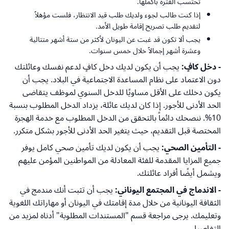
تُحتسب الفترة بأكملها.
إذا كنت طالب لجوء ولديك طلب قيد الانتظار، فلست مؤهلاً
لتقديم طلب تصريح إقامة طويل الأمد.
يجب ألا تكون قد غبت عن اليونان لأكثر من ستة أشهر متتالية
وعشرة أشهر إجمالاً خلال خمس سنوات.
- دخل كافٍ:
يجب أن يكون لديك دخل كافٍ لدعم نفسك وعائلتك
دون الاعتماد على نظام المساعدة الاجتماعية في البلاد. يجب أن
يكون دخلك على الأقل مساويًا للدخل السنوي لموظف يتقاضى
الحد الأدنى للأجور. إذا كان لديك عائلة، يزداد الدخل المطلوب بنسبة
10%. ننصحك دائماً بالتحقق من الدخل المطلوب مع خدمة الهجرة
المختصة قبل التقديم، حيث يتغير الحد الأدنى للأجور بشكل متكرر.
- التأمين الصحي:
يجب أن يكون لديك تأمين صحي كامل يوفر
جميع المزايا المقدمة للفئة المعادلة من المواطنين المؤمن عليهم
ويشمل أيضًا أفراد عائلتك.
- الاندماج في المجتمع اليوناني:
يجب أن تثبت أنك مندمج في
الثقافة اليونانية من خلال مدة إقامتك في اليونان أو مهاراتك اللغوية
وتعليمك. يرجى مراجعة قسم "المستندات المطلوبة" أدناه لمزيد من
التفاصيل.